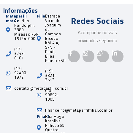
Informações
Mataperfil
Filial 1
Estrada
Redes Sociais
matriz
Vicinal:
Av. Nilo
Joaquim
Pandolphi,
de
3889,
Acompanhe nossas
Campos
Mirassol/SP,
Bicudo,
15134-000
novidades seguindo
KM 4,4,
S/N -
(17)
Funil,
3243-
Elias
8181
Fausto/SP
(17)
(19)
97400-
3821-
1972
2513
contato@metaperfil.com.br
(19)
99892-
1005
financeiro@metaperfilfilial.com.br
Filial 2
Rua Hugo
Kreplive
Filho, 355,
Quatro