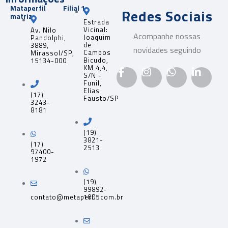
Mataperfil
Filial 1
Redes Sociais
matriz
Estrada
Vicinal:
Av. Nilo
Acompanhe nossas
Joaquim
Pandolphi,
de
3889,
novidades seguindo
Campos
Mirassol/SP,
Bicudo,
15134-000
KM 4,4,
S/N -
Funil,
Elias
(17)
Fausto/SP
3243-
8181
(19)
3821-
(17)
2513
97400-
1972
(19)
99892-
contato@metaperfil.com.br
1005