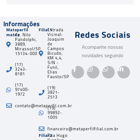
Informações
Mataperfil
Filial 1
Estrada
Redes Sociais
matriz
Vicinal:
Av. Nilo
Joaquim
Pandolphi,
de
3889,
Acompanhe nossas
Campos
Mirassol/SP,
Bicudo,
15134-000
novidades seguindo
KM 4,4,
S/N -
(17)
Funil,
3243-
Elias
8181
Fausto/SP
(17)
(19)
97400-
3821-
1972
2513
contato@metaperfil.com.br
(19)
99892-
1005
financeiro@metaperfilfilial.com.br
Filial 2
Rua Hugo