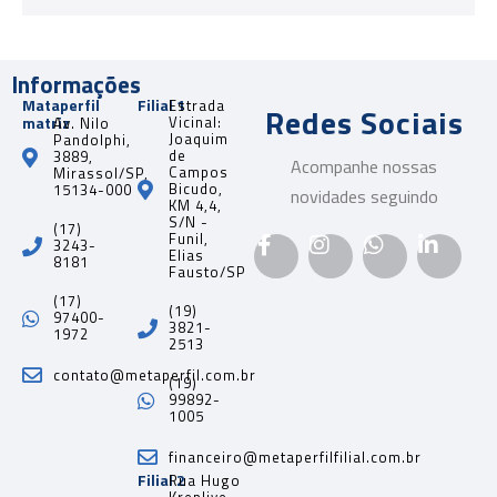
Informações
Mataperfil
Filial 1
Estrada
Redes Sociais
matriz
Vicinal:
Av. Nilo
Joaquim
Pandolphi,
de
3889,
Acompanhe nossas
Campos
Mirassol/SP,
Bicudo,
15134-000
novidades seguindo
KM 4,4,
S/N -
(17)
Funil,
3243-
Elias
8181
Fausto/SP
(17)
(19)
97400-
3821-
1972
2513
contato@metaperfil.com.br
(19)
99892-
1005
financeiro@metaperfilfilial.com.br
Filial 2
Rua Hugo