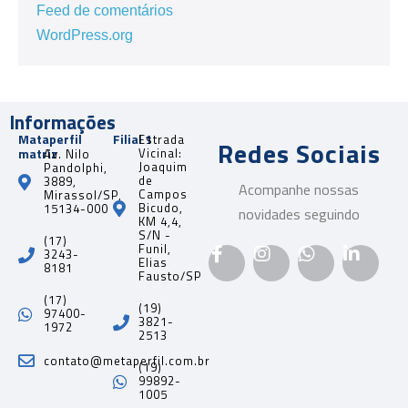
Feed de comentários
WordPress.org
Informações
Mataperfil
Filial 1
Estrada
Redes Sociais
matriz
Vicinal:
Av. Nilo
Joaquim
Pandolphi,
de
3889,
Acompanhe nossas
Campos
Mirassol/SP,
Bicudo,
15134-000
novidades seguindo
KM 4,4,
S/N -
(17)
Funil,
3243-
Elias
8181
Fausto/SP
(17)
(19)
97400-
3821-
1972
2513
contato@metaperfil.com.br
(19)
99892-
1005