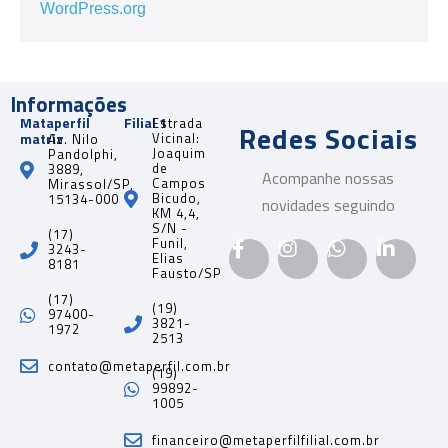
WordPress.org
Informações
Mataperfil
Filial 1
Estrada
Redes Sociais
matriz
Vicinal:
Av. Nilo
Joaquim
Pandolphi,
de
3889,
Acompanhe nossas
Campos
Mirassol/SP,
Bicudo,
15134-000
novidades seguindo
KM 4,4,
S/N -
(17)
Funil,
3243-
Elias
8181
Fausto/SP
(17)
(19)
97400-
3821-
1972
2513
contato@metaperfil.com.br
(19)
99892-
1005
financeiro@metaperfilfilial.com.br